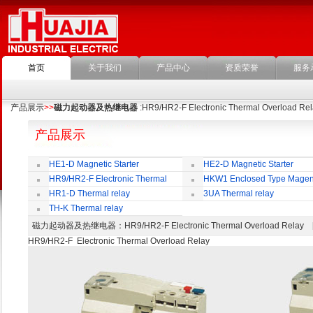
首页
关于我们
产品中心
资质荣誉
服务
产品展示
>>
磁力起动器及热继电器
:HR9/HR2-F Electronic Thermal Overload Re
产品展示
HE1-D Magnetic Starter
HE2-D Magnetic Starter
HR9/HR2-F Electronic Thermal
HKW1 Enclosed Type Magen
Overload Relay
Switch
HR1-D Thermal relay
3UA Thermal relay
TH-K Thermal relay
磁力起动器及热继电器
：HR9/HR2-F Electronic Thermal Overload Re
HR9/HR2-F Electronic Thermal Overload Relay