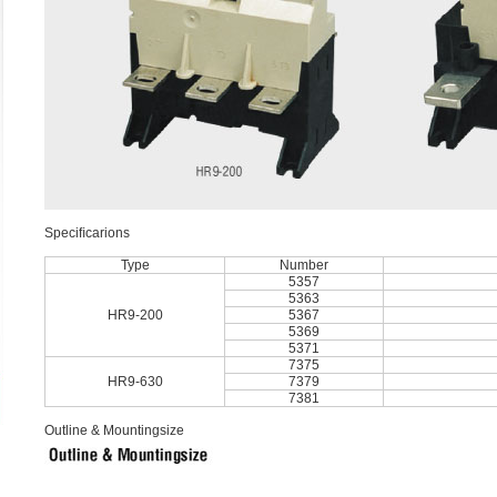
Speciﬁcarions
Type
Number
5357
5363
HR9-200
5367
5369
5371
7375
HR9-630
7379
7381
Outline & Mountingsize