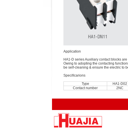
Application
HA1-D series Auxiliary contact blocks are 
Owing to adopting the contacting functions 
be self-cleaning & ensure the electric to b
Speciﬁcarions
Type
HA1-D02
Contact number
2NC