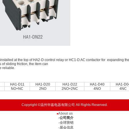
installed at the top of HA2-D control relay or HC1-D AC contactor for expanding the 
of sliding friction, the item can
e reliable.
HA1-D11
HA1-D20
HA1-D22
HA1-D40
HA1-D0
NO+NC
2NO
2NO+2NC
4NO
4NC
Copyright ©温州华嘉电器有限公司 All Rights Reserved.
About us
■
-公司简介
-全球营销
-展会信息