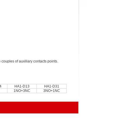
couples of auxiliary contacts points.
4
HA1-D13
HA1-D31
1NO+3NC
3NO+1NC