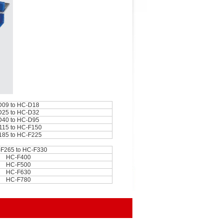
09 to HC-D18
25 to HC-D32
40 to HC-D95
115 to HC-F150
185 to HC-F225
F265 to HC-F330
HC-F400
HC-F500
HC-F630
HC-F780