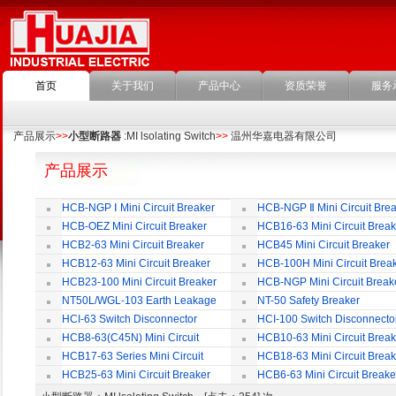
首页
关于我们
产品中心
资质荣誉
服务
产品展示
>>
小型断路器
:MI lsolating Switch
>>
温州华嘉电器有限公司
产品展示
HCB-NGP Ⅰ Mini Circuit Breaker
HCB-NGP Ⅱ Mini Circuit Brea
HCB-OEZ Mini Circuit Breaker
HCB16-63 Mini Circuit Break
HCB2-63 Mini Circuit Breaker
HCB45 Mini Circuit Breaker
HCB12-63 Mini Circuit Breaker
HCB-100H Mini Circuit Brea
HCB23-100 Mini Circuit Breaker
HCB-NGP Mini Circuit Break
NT50L/WGL-103 Earth Leakage
NT-50 Safety Breaker
Circuit Breaker
HCI-63 Switch Disconnector
HCI-100 Switch Disconnecto
HCB8-63(C45N) Mini Circuit
HCB10-63 Mini Circuit Break
Breaker
HCB17-63 Series Mini Circuit
HCB18-63 Mini Circuit Break
Breaker
HCB25-63 Mini Circuit Breaker
HCB6-63 Mini Circuit Breake