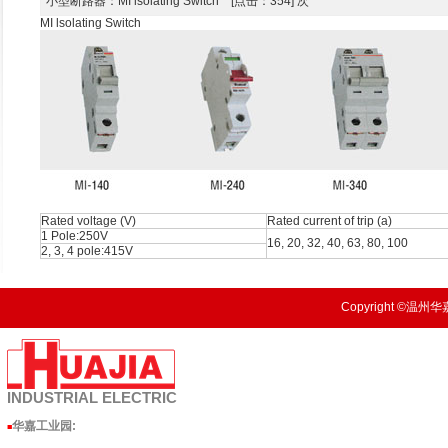
小型断路器
：MI lsolating Switch [点击：354] 次
MI lsolating Switch
Rated voltage (V)
Rated current of trip (a)
1 Pole:250V
16, 20, 32, 40, 63, 80, 100
2, 3, 4 pole:415V
Copyright ©温州华嘉
INDUSTRIAL
ELECTRIC
华嘉工业园
:
■