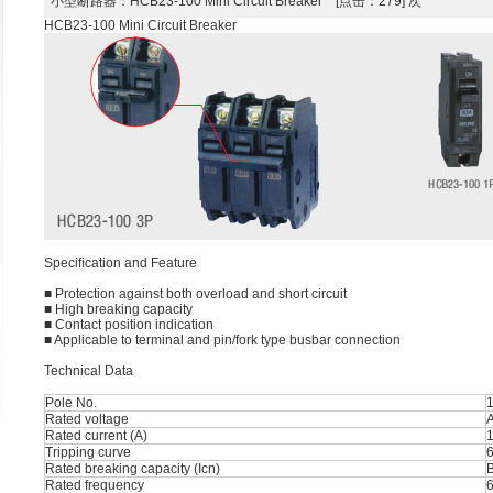
小型断路器
：HCB23-100 Mini Circuit Breaker [点击：279] 次
HCB23-100 Mini Circuit Breaker
Speciﬁcation and Feature
■ Protection against both overload and short circuit
■ High breaking capacity
■ Contact position indication
■ Applicable to terminal and pin/fork type busbar connection
Technical Data
Pole No.
1
Rated voltage
Rated current (A)
1
Tripping curve
6
Rated breaking capacity (Icn)
B
Rated frequency