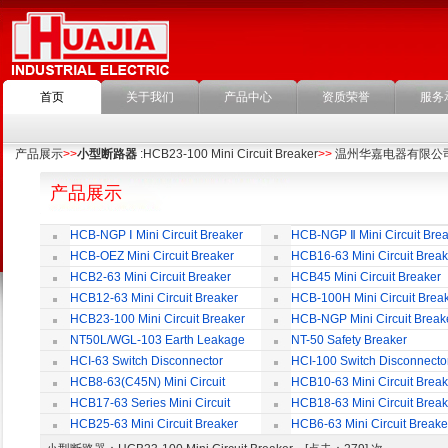
首页
关于我们
产品中心
资质荣誉
服务
产品展示
>>
小型断路器
:HCB23-100 Mini Circuit Breaker
>>
温州华嘉电器有限公
产品展示
HCB-NGP Ⅰ Mini Circuit Breaker
HCB-NGP Ⅱ Mini Circuit Brea
HCB-OEZ Mini Circuit Breaker
HCB16-63 Mini Circuit Break
HCB2-63 Mini Circuit Breaker
HCB45 Mini Circuit Breaker
HCB12-63 Mini Circuit Breaker
HCB-100H Mini Circuit Brea
HCB23-100 Mini Circuit Breaker
HCB-NGP Mini Circuit Break
NT50L/WGL-103 Earth Leakage
NT-50 Safety Breaker
Circuit Breaker
HCI-63 Switch Disconnector
HCI-100 Switch Disconnecto
HCB8-63(C45N) Mini Circuit
HCB10-63 Mini Circuit Break
Breaker
HCB17-63 Series Mini Circuit
HCB18-63 Mini Circuit Break
Breaker
HCB25-63 Mini Circuit Breaker
HCB6-63 Mini Circuit Breake