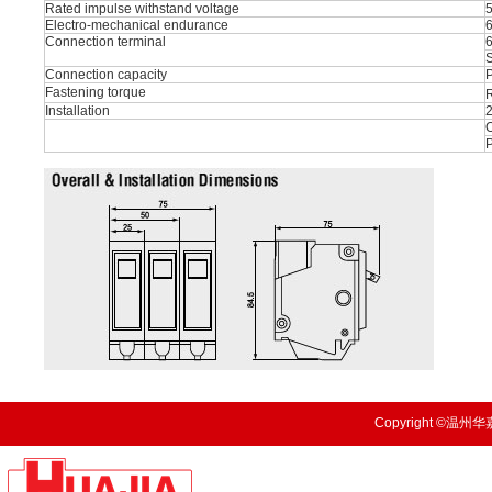
Rated impulse withstand voltage
Electro-mechanical endurance
Connection terminal
S
Connection capacity
P
Fastening torque
R
Installation
O
Copyright ©温州华嘉