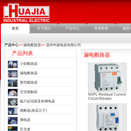
首页
关于我们
产品中心
资质荣誉
服务
产品中心
:
>>
漏电断路器
>>
温州华嘉电器有限公司
产品列表
漏电断路器
小型断路器
漏电断路器
塑壳断路器
交流接触器
NGPL Residual Current
Circuit Breaker
磁力起动器及热继电器
熔断器(座及芯子)
继电器
开关类