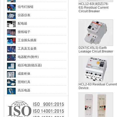
HCL12-63Ⅰ,Ⅱ(DZ176-
信号灯按钮
63) Residual Current
Circuit Breaker
仪器仪表
配电箱
接线端子
工业插头插座
DZ47(C45LS) Earth
工具及五金类
Leakage Circuit Breaker
电器配件(附件)
稳压电源(稳压器)
成套柜体
照明灯具
HCL2-63 Residual Current
Device
高压电器